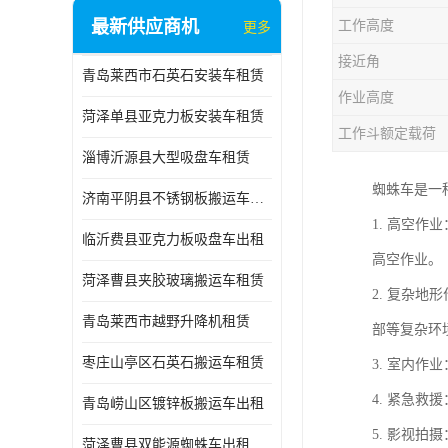
最新供应商机
工作高度
更多
接近角
青岛莱西市石英石安装车租赁
作业高度
菏泽单县亚克力板安装车租赁
工作斗额定载荷
淄博沂源县大型吸盘车租赁
蜘蛛车是一
济南平阴县不锈钢板搬运车出租
1. 高空
临沂费县亚克力板吸盘车出租
高空作业。
菏泽曹县夹胶玻璃搬运车租赁
2. 复杂
青岛莱西市越野升降机租赁
部等复杂环
枣庄山亭区石英石搬运车租赁
3. 室内
4. 紧急
青岛崂山区镀锌板搬运车出租
5. 影视
菏泽曹县双能源蜘蛛车出租