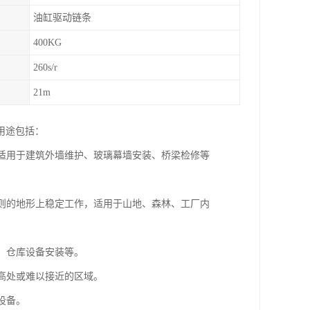
油缸驱动链条
400KG
260s/r
21m
用途包括：
，适用于建筑外墙维护、玻璃幕墙安装、桥梁检修等
规则的地形上稳定工作，适用于山地、森林、工厂内
护、仓库设备安装等。
达高处或难以接近的区域。
设备。