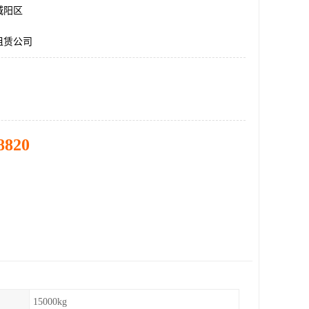
城阳区
租赁公司
8820
15000kg