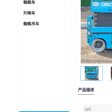
蜘蛛车
升降车
蜘蛛吊车
产品描述
轴距