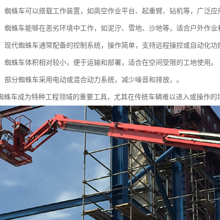
能性：蜘蛛车可以搭载工作装置，如高空作业平台、起重臂、钻机等，广泛
性强：蜘蛛车能够在恶劣环境中工作，如泥泞、雪地、沙地等，适合户外作业
便捷：现代蜘蛛车通常配备的控制系统，操作简单，支持远程操控或自动化
设计：蜘蛛车体积相对较小，便于运输和部署，适合在空间受限的工地使用。
节能：部分蜘蛛车采用电动或混合动力系统，减少噪音和排放，。
蜘蛛车成为特种工程领域的重要工具，尤其在传统车辆难以进入或操作的