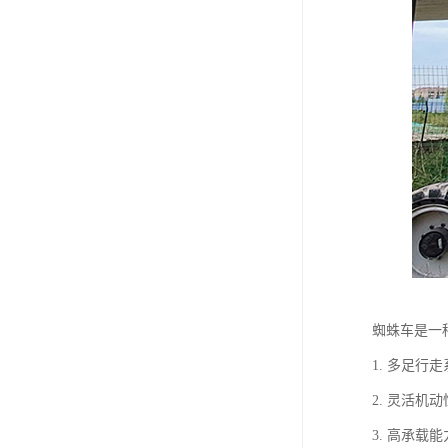
蜘蛛车是一
1. 多足
2. 灵活
3. 高承