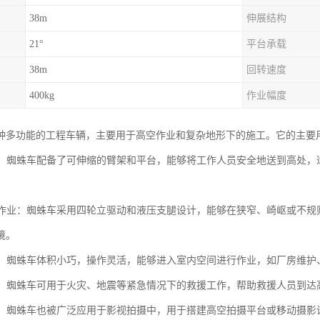
38m
伸展结构
21°
平台承载
38m
回转速度
400kg
作业幅度
种多功能的工程车辆，主要用于高空作业和复杂地形下的施工。它的主要
作业：蜘蛛车配备了可伸缩的臂架和平台，能够将工作人员安全地送到高处
地形作业：蜘蛛车采用四轮立驱动和液压支腿设计，能够在狭窄、崎岖或不
境。
作业：蜘蛛车体积小巧，操作灵活，能够进入室内空间进行作业，如厂房维
救援：蜘蛛车可用于火灾、地震等紧急情况下的救援工作，帮助救援人员到
拍摄：蜘蛛车也被广泛应用于影视拍摄中，用于搭建高空拍摄平台或移动摄影