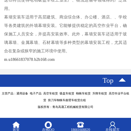
这些特点使得电动吸盘车在工业生产、物流运输等领域得到广泛应
用。
幕墙安装车适用于高层建筑、商业综合体、办公楼、酒店、、学校
等各类建筑的外墙幕墙安装。它能够提供稳定的高空作业平台，确
保施工人员安全，并提高安装效率。此外，幕墙安装车还适用于玻
璃幕墙、金属幕墙、石材幕墙等多种类型的幕墙安装工程，尤其适
合在复杂或狭窄的施工环境中使用。
m.u18661837078.b2b168.com
Top
主营产品：通用设备 电子产品 高空车租赁 吸盘车租赁 蜘蛛车租赁 升降车租赁 高空作业平台租
赁 剪刀车蜘蛛车曲臂车租赁出租
版权所有：青岛高晟工程机械租赁有限公司
首页
在线QQ
18661608820
在线留言