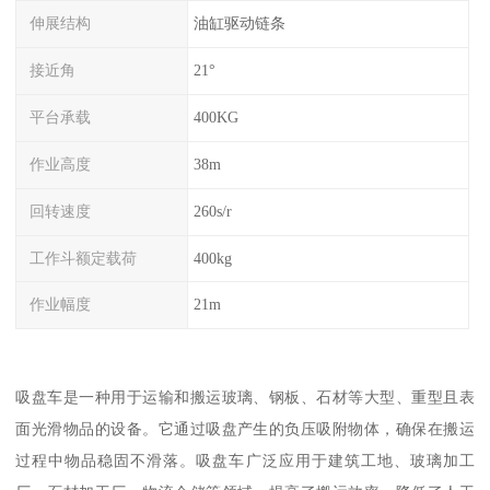
伸展结构
油缸驱动链条
接近角
21°
平台承载
400KG
作业高度
38m
回转速度
260s/r
工作斗额定载荷
400kg
作业幅度
21m
吸盘车是一种用于运输和搬运玻璃、钢板、石材等大型、重型且表
面光滑物品的设备。它通过吸盘产生的负压吸附物体，确保在搬运
过程中物品稳固不滑落。吸盘车广泛应用于建筑工地、玻璃加工