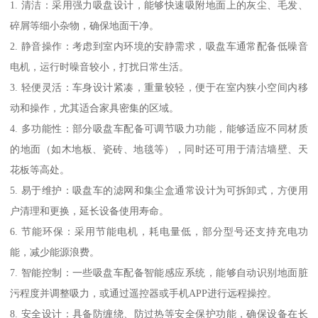
1. 清洁：采用强力吸盘设计，能够快速吸附地面上的灰尘、毛发、
碎屑等细小杂物，确保地面干净。
2. 静音操作：考虑到室内环境的安静需求，吸盘车通常配备低噪音
电机，运行时噪音较小，打扰日常生活。
3. 轻便灵活：车身设计紧凑，重量较轻，便于在室内狭小空间内移
动和操作，尤其适合家具密集的区域。
4. 多功能性：部分吸盘车配备可调节吸力功能，能够适应不同材质
的地面（如木地板、瓷砖、地毯等），同时还可用于清洁墙壁、天
花板等高处。
5. 易于维护：吸盘车的滤网和集尘盒通常设计为可拆卸式，方便用
户清理和更换，延长设备使用寿命。
6. 节能环保：采用节能电机，耗电量低，部分型号还支持充电功
能，减少能源浪费。
7. 智能控制：一些吸盘车配备智能感应系统，能够自动识别地面脏
污程度并调整吸力，或通过遥控器或手机APP进行远程操控。
8. 安全设计：具备防缠绕、防过热等安全保护功能，确保设备在长