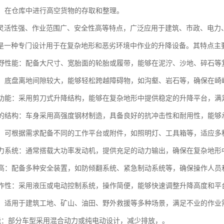
物流：在仓库中进行高空货物的存取和整理。
灵活性强、作业范围广、安全性高等特点，广泛应用于建筑、市政、电力
是一种专门设计用于在复杂地形和恶劣环境中作业的升降设备。其特点主
的越野性能：配备大尺寸、宽胎面的轮胎或履带，能够在泥泞、沙地、碎石
过性：底盘离地间隙较大，能够轻松跨越障碍物，如沟壑、岩石等，确保在
升降功能：采用剪刀式升降结构，能够在复杂地形中提供稳定的升降平台，满
耐用的结构：车身采用高强度钢材制造，具备良好的抗冲击性和耐用性，能
能性：可根据需求配备不同的工作平台或附件，如照明灯、工具箱等，适应多
的动力系统：通常搭载大功率发动机，提供充足的动力输出，确保在复杂地形
性能高：配备多种安全装置，如防倾翻系统、紧急制动系统等，确保操作人员
的操作性：采用液压或电动控制系统，操作简便，能够快速调整升降高度和平
性强：适用于建筑工地、矿山、油田、野外救援等多种场景，满足不业的作业
保节能：部分车型采用混合动力或纯电动设计，减少排放，。