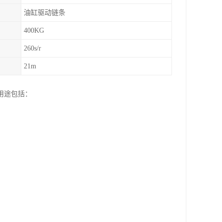
油缸驱动链条
400KG
260s/r
21m
用途包括：