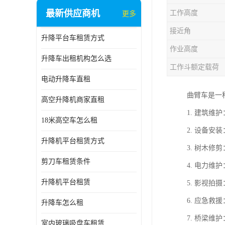
最新供应商机
工作高度
更多
接近角
升降平台车租赁方式
作业高度
升降车出租机构怎么选
工作斗额定载荷
电动升降车直租
曲臂车是一
高空升降机商家直租
1. 建筑
18米高空车怎么租
2. 设备
升降机平台租赁方式
3. 树木修
剪刀车租赁条件
4. 电力
升降机平台租赁
5. 影视
6. 应急
升降车怎么租
7. 桥梁
室内玻璃吸盘车租赁