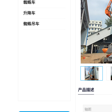
蜘蛛车
升降车
蜘蛛吊车
产品描述
轴距