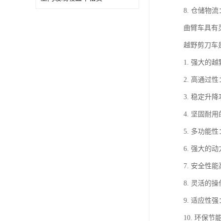
8. 仓储
曲臂车具有
越野剪刀车
1. 强大
2. 高通
3. 稳定
4. 坚固
5. 多功
6. 强大
7. 安全
8. 灵活
9. 适应
10. 环