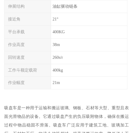
伸展结构
油缸驱动链条
接近角
21°
平台承载
400KG
作业高度
38m
回转速度
260s/r
工作斗额定载荷
400kg
作业幅度
21m
吸盘车是一种用于运输和搬运玻璃、钢板、石材等大型、重型且表
面光滑物品的设备。它通过吸盘产生的负压吸附物体，确保在搬运
过程中物品稳固不滑落。吸盘车广泛应用于建筑工地、玻璃加工