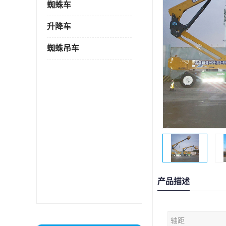
蜘蛛车
升降车
蜘蛛吊车
产品描述
轴距