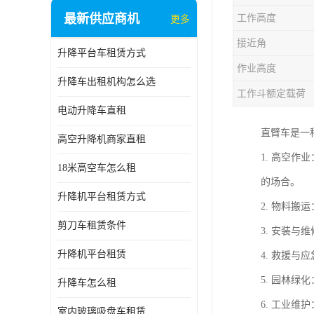
最新供应商机
工作高度
更多
接近角
升降平台车租赁方式
作业高度
升降车出租机构怎么选
工作斗额定载荷
电动升降车直租
直臂车是一
高空升降机商家直租
1. 高空
18米高空车怎么租
的场合。
升降机平台租赁方式
2. 物料
剪刀车租赁条件
3. 安装
升降机平台租赁
4. 救援
5. 园林
升降车怎么租
6. 工业
室内玻璃吸盘车租赁