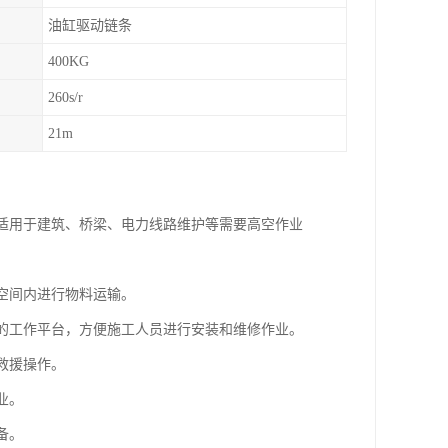
油缸驱动链条
400KG
260s/r
21m
，适用于建筑、桥梁、电力线路维护等需要高空作业
的空间内进行物料运输。
定的工作平台，方便施工人员进行安装和维修作业。
救援操作。
业。
备。