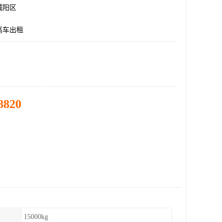
城阳区
高车出租
8820
15000kg