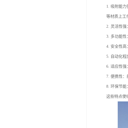
1. 吸附
等材质上工
2. 灵活
3. 多功
4. 安全
5. 自动
6. 适应
7. 便携
8. 环保
这些特点使