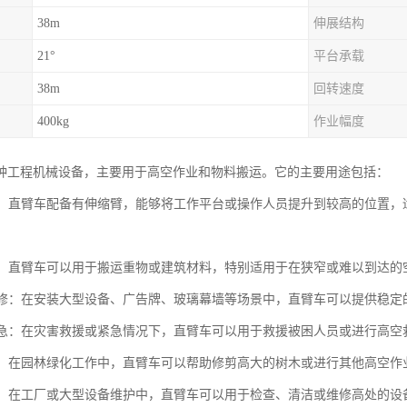
38m
伸展结构
21°
平台承载
38m
回转速度
400kg
作业幅度
种工程机械设备，主要用于高空作业和物料搬运。它的主要用途包括：
作业：直臂车配备有伸缩臂，能够将工作平台或操作人员提升到较高的位置
搬运：直臂车可以用于搬运重物或建筑材料，特别适用于在狭窄或难以到达
与维修：在安装大型设备、广告牌、玻璃幕墙等场景中，直臂车可以提供稳
与应急：在灾害救援或紧急情况下，直臂车可以用于救援被困人员或进行高空
绿化：在园林绿化工作中，直臂车可以帮助修剪高大的树木或进行其他高空作
维护：在工厂或大型设备维护中，直臂车可以用于检查、清洁或维修高处的设