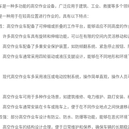
车是一种多功能的高空作业设备，广泛应用于建筑、工业、救援等多个领
是一种用于在较高位置进行作业的，具有以下特点：
适应性：高空作业车配备了可伸缩或折叠的工作平台，能够适应不同高度的
性强：许多高空作业车具有旋转和伸缩功能，可以在有限的空间内灵活移动
性高：高空作业车配备了多重安全保护装置，如防倾翻系统、紧急停止按钮
性好：高空作业车通常采用四轮驱动或液压支腿设计，能够在不同地形和环
简便：现代高空作业车多采用液压或电动控制系统，操作简单直观，操作人
能性：高空作业车可用于多种作业场景，如建筑维修、电力维护、路灯安装
便捷：高空作业车通常安装在卡车或拖车上，便于在不同作业地点之间快速移
适应性强：部分高空作业车设计有防尘、防水、防爆等功能，能够在恶劣环境
方便：高空作业车的结构设计合理，便于日常维护和保养，确保车辆的长期稳