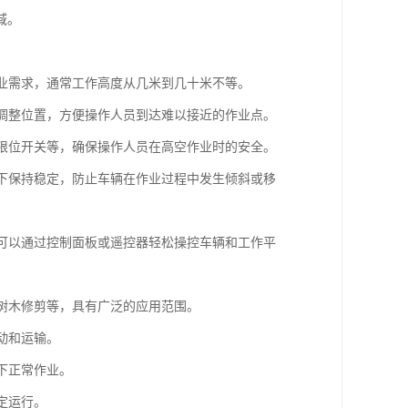
域。
作业需求，通常工作高度从几米到几十米不等。
和调整位置，方便操作人员到达难以接近的作业点。
、限位开关等，确保操作人员在高空作业时的安全。
境下保持稳定，防止车辆在作业过程中发生倾斜或移
员可以通过控制面板或遥控器轻松操控车辆和工作平
、树木修剪等，具有广泛的应用范围。
动和运输。
下正常作业。
定运行。