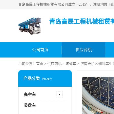
青岛高晟工程机械租赁
公司首页
供应商机
当前位置：
首页
>
供应商机
>
蜘蛛车
> 济南天桥区蜘蛛车租
产品分类
Product
高空车
吸盘车