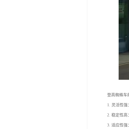
登高蜘蛛车
1. 灵活
2. 稳定
3. 适应