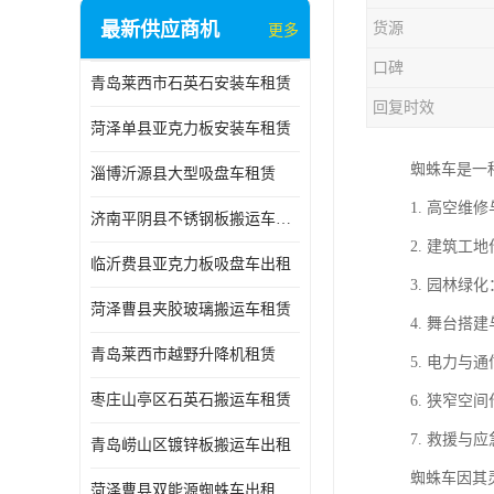
最新供应商机
货源
更多
口碑
青岛莱西市石英石安装车租赁
回复时效
菏泽单县亚克力板安装车租赁
蜘蛛车是一
淄博沂源县大型吸盘车租赁
1. 高空
济南平阴县不锈钢板搬运车出租
2. 建筑
临沂费县亚克力板吸盘车出租
3. 园林
菏泽曹县夹胶玻璃搬运车租赁
4. 舞台
青岛莱西市越野升降机租赁
5. 电力
枣庄山亭区石英石搬运车租赁
6. 狭窄
7. 救援
青岛崂山区镀锌板搬运车出租
蜘蛛车因其
菏泽曹县双能源蜘蛛车出租