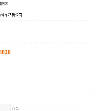
城阳区
蜘蛛车租赁公司
8820
齐全