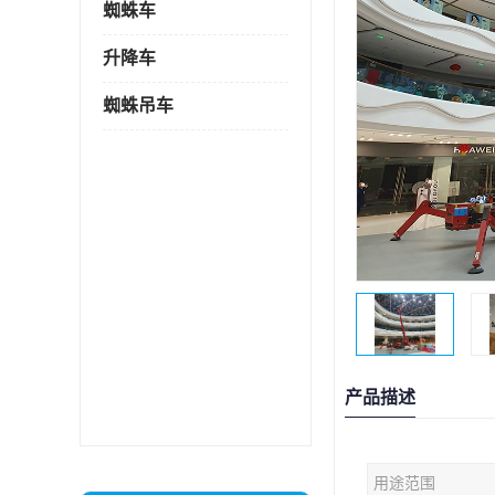
蜘蛛车
升降车
蜘蛛吊车
产品描述
用途范围