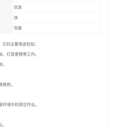
优良
快
完善
。它的主要用途包括：
安装、灯具更换等工作。
除。
或维修。
受限环境中的高空作业。
业。